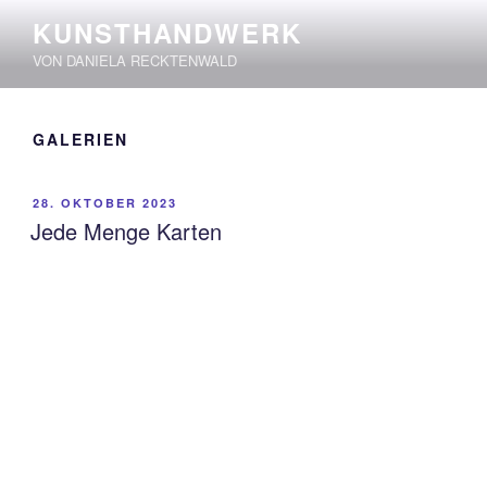
Zum
KUNSTHANDWERK
Inhalt
VON DANIELA RECKTENWALD
springen
GALERIEN
VERÖFFENTLICHT
28. OKTOBER 2023
AM
Jede Menge Karten